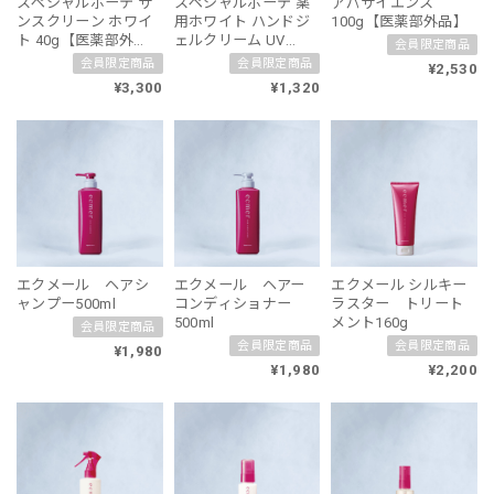
スペシャルボーテ サ
スペシャルボーテ 薬
アパサイエンス
ンスクリーン ホワイ
用ホワイト ハンドジ
100g【医薬部外品】
ト 40g【医薬部外
ェルクリーム UV
会員限定商品
品】
50g【医薬部外品】
会員限定商品
会員限定商品
¥2,530
¥3,300
¥1,320
エクメール ヘアシ
エクメール ヘアー
エクメール シルキー
ャンプー500ml
コンディショナー
ラスター トリート
500ml
メント160g
会員限定商品
会員限定商品
会員限定商品
¥1,980
¥1,980
¥2,200