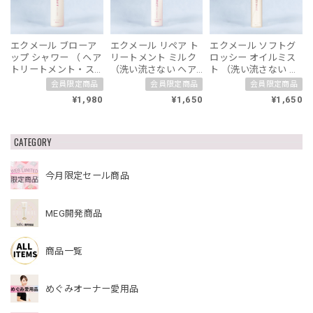
エクメール ブローア
エクメール リペア ト
エクメール ソフトグ
ップ シャワー （ ヘア
リートメント ミルク
ロッシー オイルミス
トリートメント・ス
（洗い流さない ヘア
ト （洗い流さない ヘ
タイリングミスト）
トリートメント）
アトリートメント）
会員限定商品
会員限定商品
会員限定商品
¥1,980
¥1,650
¥1,650
CATEGORY
今月限定セール商品
MEG開発商品
商品一覧
めぐみオーナー愛用品