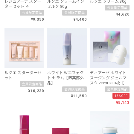
レジュアーナ スター
ルクエ クリームイン
ルクエ クリーム 30g
ターセット ４
ミルク 80g
会員限定商品
会員限定商品
会員限定商品
¥4,620
¥9,350
¥4,400
ルクエ スターターセ
ホワイト Wエフェク
ディアーゼ ホワイト
ット
ト セラム【医薬部外
スージング ジェルマ
品】
スク 25ｍL×10枚【医
会員限定商品
薬部外品】
会員限定商品
会員限定商品
¥10,230
¥11,550
15%OFF
¥5,143