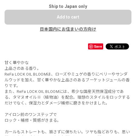
Ship to Japan only
Add to cart
日本国内にお住まいの方向け
Save
甘く華やかな
上品さのある香り。
ReFa LOCK OIL BLOOMは、ローズやミュゲの香りにベリーやサンダ
ルウッドを加え、甘く華やかな上品さのあるブーケットジュールの香
りです。
また、ReFa LOCK OIL BLOOMには、希少な国産天然保湿成分であ
る、タマヌオイル※（植物油）を配合。理想のスタイルをロックする
だけでなく、保湿力とダメージ補修に磨きをかけました。
アイロン前のワンステップで
ロック・補修・質感がきまる。
カールもストレートも、崩さずに保ちたい。ツヤも指どおりも、思い