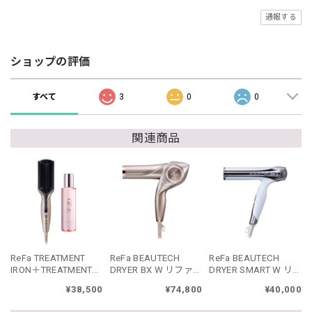
通報する
ショップの評価
すべて
3
0
0
関連商品
ReFa TREATMENT
ReFa BEAUTECH
ReFa BEAUTECH
IRON＋TREATMENT
DRYER BX W リファ
DRYER SMART W リ
SERUMセット リファ
ビューテック ドライ
ファビューテック ド
¥38,500
¥74,800
¥40,000
トリートメントアイ
ヤー BX W
ライヤースマート ダ
ロン セット
ブル