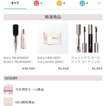
すべて
3
0
0
関連商品
ReFa TREATMENT
ReFa HARI KEEP
フェニックス カール
IRON＋TREATMENT
COLLAGEN JERRY
アップ コーティング
SERUMセット リファ
リファハリキープコ
ブラック
¥38,500
¥4,968
¥3,850
トリートメントアイ
ラーゲンゼリー
ロン セット
CATEGORY
今月限定セール商品
MEG開発商品