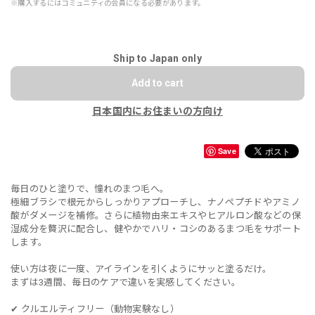
※購入するにはコミュニティの会員になる必要があります。
Ship to Japan only
Add to cart
日本国内にお住まいの方向け
Save
毎日のひと塗りで、憧れのまつ毛へ。
極細ブラシで根元からしっかりアプローチし、ナノペプチドやアミノ
酸がダメージを補修。さらに植物由来エキスやヒアルロン酸などの保
湿成分を贅沢に配合し、健やかでハリ・コシのあるまつ毛をサポート
します。
使い方は夜に一度、アイラインを引くようにサッと塗るだけ。
まずは3週間、毎日のケアで違いを実感してください。
✔ クルエルティフリー（動物実験なし）